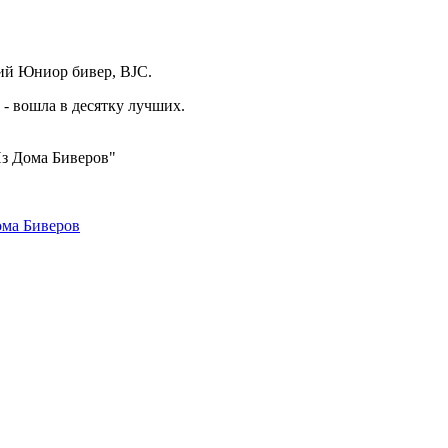
 Юниор бивер, BJC.
 - вошла в десятку лучших.
з Дома Биверов"
ома Биверов