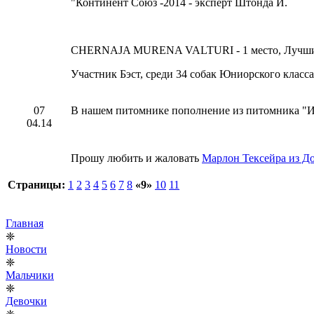
"Континент Союз -2014 - эксперт Штонда И.
CHERNAJA MURENA VALTURI - 1 место, Лучший
Участник Бэст, среди 34 собак Юниорского класса
07
В нашем питомнике пополнение из питомника "И
04.14
Прошу любить и жаловать
Марлон Тексейра из Д
Страницы:
1
2
3
4
5
6
7
8
«9»
10
11
Главная
❈
Новости
❈
Мальчики
❈
Девочки