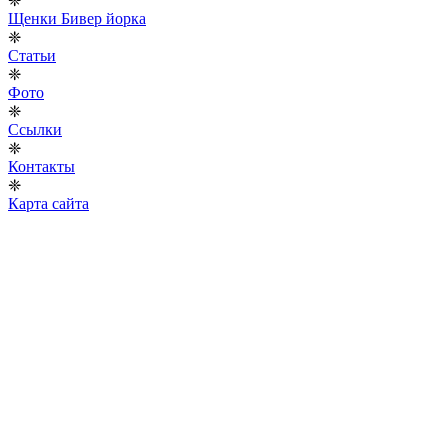
❈
Щенки Бивер йорка
❈
Статьи
❈
Фото
❈
Ссылки
❈
Контакты
❈
Карта сайта